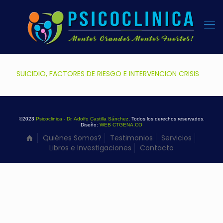
SUICIDIO, FACTORES DE RIESGO E INTERVENCION CRISIS
©2023
Psicoclinica - Dr. Adolfo Castilla Sánchez
. Todos los derechos reservados.
Diseño:
WEB CTGENA.CO
Quiénes Somos?
Testimonios
Servicios
Libros e Investigaciones
Contacto