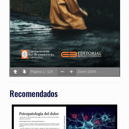
Página
1
/
116
Zoom
100%
Recomendados