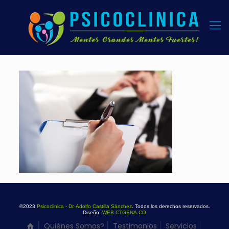
©2023
Psicoclinica - Dr. Adolfo Castilla Sánchez
. Todos los derechos reservados.
Diseño:
WEB CTGENA.CO
Quiénes Somos?
Testimonios
Servicios