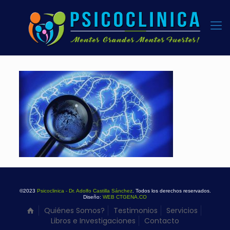
©2023
Psicoclinica - Dr. Adolfo Castilla Sánchez
. Todos los derechos reservados.
Diseño:
WEB CTGENA.CO
Quiénes Somos?
Testimonios
Servicios
Libros e Investigaciones
Contacto