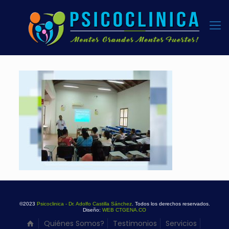
©2023
Psicoclinica - Dr. Adolfo Castilla Sánchez
. Todos los derechos reservados.
Diseño:
WEB CTGENA.CO
Quiénes Somos?
Testimonios
Servicios