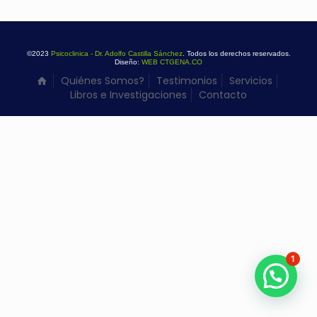
©2023
Psicoclinica - Dr. Adolfo Castilla Sánchez
. Todos los derechos reservados.
Diseño:
WEB CTGENA.CO
Quiénes Somos?
Testimonios
Servicios
Libros e Investigaciones
Contacto
1