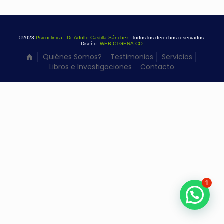
©2023
Psicoclinica - Dr. Adolfo Castilla Sánchez
. Todos los derechos reservados.
Diseño:
WEB CTGENA.CO
Quiénes Somos?
Testimonios
Servicios
Libros e Investigaciones
Contacto
1