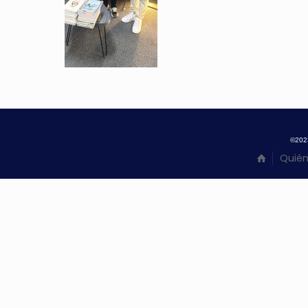
©20
Quié