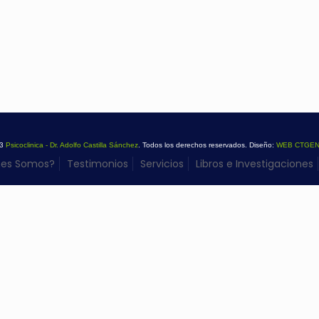
23
Psicoclinica - Dr. Adolfo Castilla Sánchez
. Todos los derechos reservados. Diseño:
WEB CTGEN
nes Somos?
Testimonios
Servicios
Libros e Investigaciones