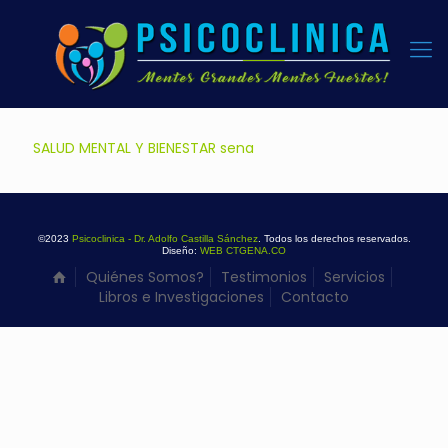
SALUD MENTAL Y BIENESTAR sena
©2023
Psicoclinica - Dr. Adolfo Castilla Sánchez
. Todos los derechos reservados.
Diseño:
WEB CTGENA.CO
Quiénes Somos?
Testimonios
Servicios
Libros e Investigaciones
Contacto