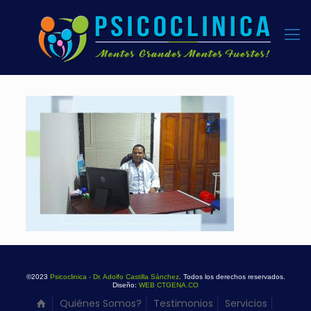
©2023
Psicoclinica - Dr. Adolfo Castilla Sánchez
. Todos los derechos reservados.
Diseño:
WEB CTGENA.CO
Quiénes Somos?
Testimonios
Servicios