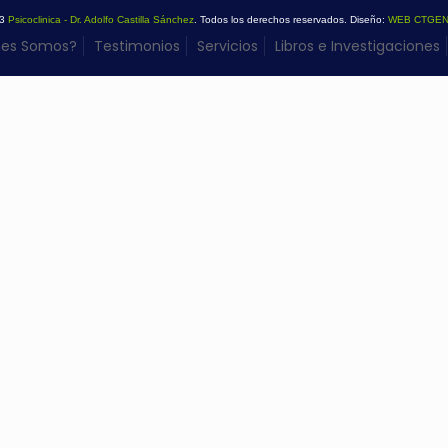
23
Psicoclinica - Dr. Adolfo Castilla Sánchez
. Todos los derechos reservados. Diseño:
WEB CTGEN
nes Somos?
Testimonios
Servicios
Libros e Investigaciones